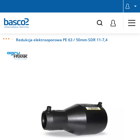
Redukcja elektrooporowa PE 63 / 50mm SDR 11-7,4