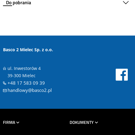
Do pobrania
Basco 2 Mielec Sp. z o.o.
ul. Inwestorów 4
39-300 Mielec
+48 17 583 09 39
handlowy@basco2.pl
FIRMA
DOKUMENTY