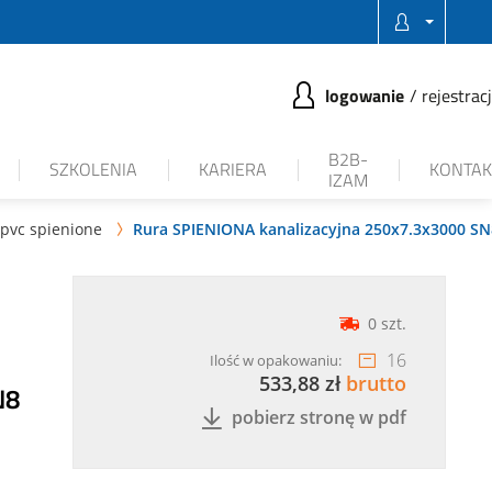
logowanie
rejestrac
B2B-
SZKOLENIA
KARIERA
KONTAK
IZAM
 pvc spienione
Rura SPIENIONA kanalizacyjna 250x7.3x3000 S

0 szt.
16
Ilość w opakowaniu:
533,88 zł
brutto
N8
pobierz stronę w pdf