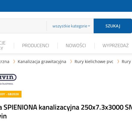
wszystkie kategorie
SZUKAJ
JE
PRODUCENCI
NOWOŚCI
WYPRZEDAŻ
SY
trzna
Kanalizacja grawitacyjna
Rury kielichowe pvc
Rury



DY - GB2026
a SPIENIONA kanalizacyjna 250x7.3x3000 S
in