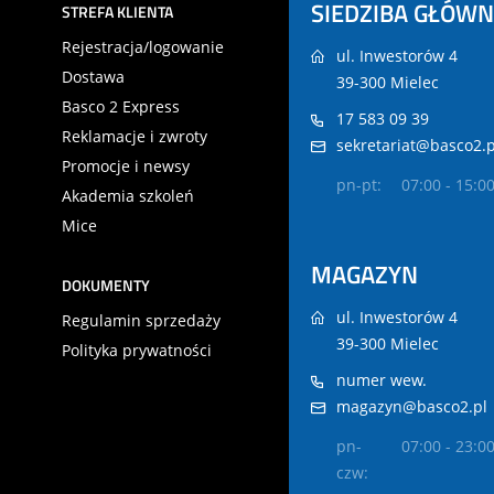
SIEDZIBA GŁÓW
STREFA KLIENTA
Rejestracja/logowanie
ul. Inwestorów 4
Dostawa
39-300 Mielec
Basco 2 Express
17 583 09 39
Reklamacje i zwroty
sekretariat@basco2.p
Promocje i newsy
pn-pt:
07:00 - 15:0
Akademia szkoleń
Mice
MAGAZYN
DOKUMENTY
ul. Inwestorów 4
Regulamin sprzedaży
39-300 Mielec
Polityka prywatności
numer wew.
magazyn@basco2.pl
pn-
07:00 - 23:0
czw: