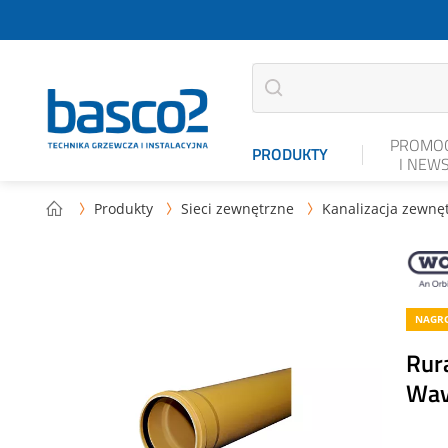
PROMOC
PRODUKTY
I NEW
Produkty
Sieci zewnętrzne
Kanalizacja zewnę



NAGRO
Rur
Wav