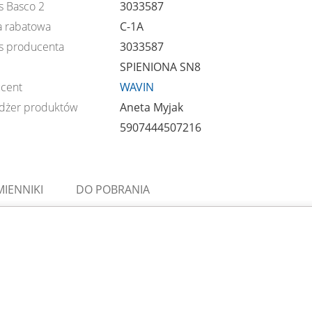
s Basco 2
3033587
 rabatowa
C-1A
s producenta
3033587
SPIENIONA SN8
cent
WAVIN
dżer produktów
Aneta Myjak
5907444507216
MIENNIKI
DO POBRANIA