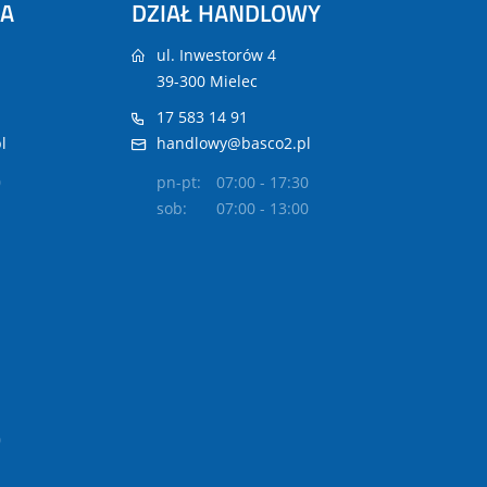
NA
DZIAŁ HANDLOWY
ul. Inwestorów 4
39-300 Mielec
17 583 14 91
l
handlowy@basco2.pl
0
pn-pt:
07:00 - 17:30
sob:
07:00 - 13:00
0