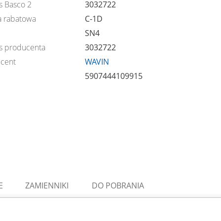
s Basco 2
3032722
 rabatowa
C-1D
SN4
s producenta
3032722
cent
WAVIN
5907444109915
E
ZAMIENNIKI
DO POBRANIA