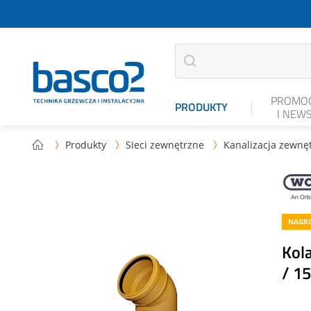
PROMOC
PRODUKTY
I NEW
Produkty
Sieci zewnętrzne
Kanalizacja zewnę



NAGRO
Kol
/ 1