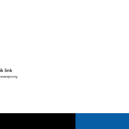
k link
zewnętrzny