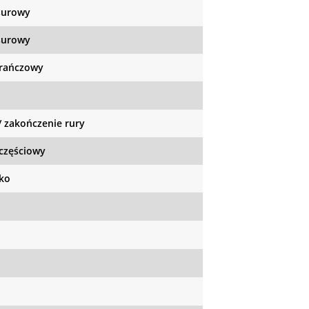
surowy
surowy
rańczowy
/ zakończenie rury
częściowy
ko