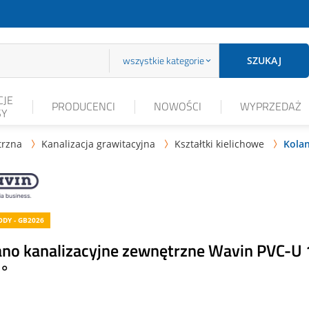
wszystkie kategorie
SZUKAJ
JE
PRODUCENCI
NOWOŚCI
WYPRZEDAŻ
SY
trzna
Kanalizacja grawitacyjna
Kształtki kielichowe
Kolan



DY - GB2026
ano kanalizacyjne zewnętrzne Wavin PVC-U
5°