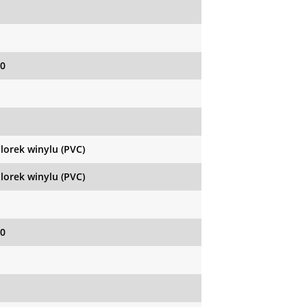
0
hlorek winylu (PVC)
hlorek winylu (PVC)
0