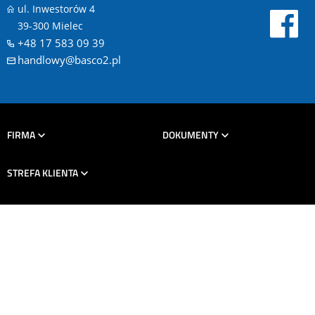
ul. Inwestorów 4
39-300 Mielec
+48 17 583 09 39
handlowy@basco2.pl
FIRMA
DOKUMENTY
STREFA KLIENTA