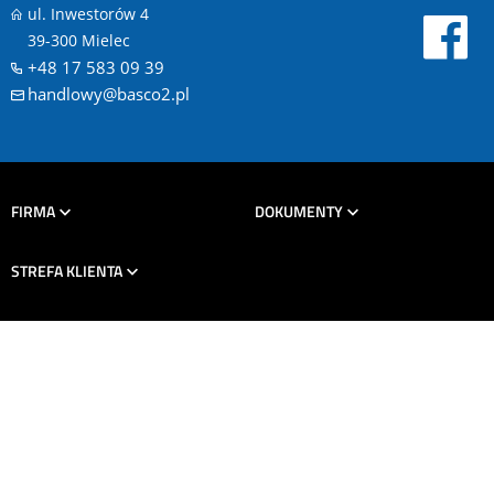
ul. Inwestorów 4
39-300 Mielec
+48 17 583 09 39
handlowy@basco2.pl
FIRMA
DOKUMENTY
STREFA KLIENTA