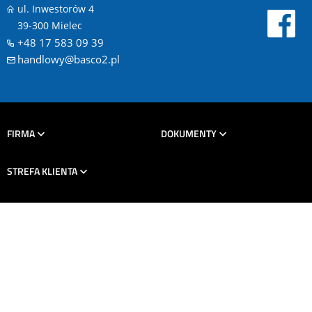
ul. Inwestorów 4
39-300 Mielec
+48 17 583 09 39
handlowy@basco2.pl
FIRMA
DOKUMENTY
STREFA KLIENTA