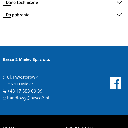
Dane techniczne
Do pobrania
Basco 2 Mielec Sp. z o.o.
ul. Inwestorów 4
39-300 Mielec
+48 17 583 09 39
handlowy@basco2.pl