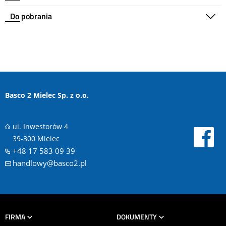
Do pobrania
Basco 2 Mielec Sp. z o.o.
ul. Inwestorów 4
39-300 Mielec
+48 17 583 09 39
handlowy@basco2.pl
FIRMA
DOKUMENTY