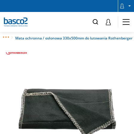
Mata ochronna / osłonowa 330x500mm do lutowania Rothenberger