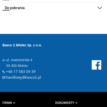
Do pobrania
Basco 2 Mielec Sp. z o.o.
ul. Inwestorów 4
39-300 Mielec
+48 17 583 09 39
handlowy@basco2.pl
FIRMA
DOKUMENTY