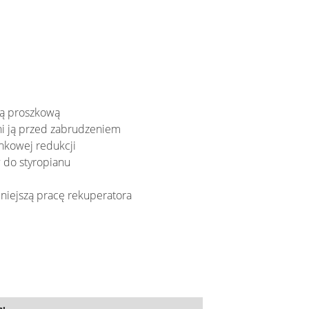
ką proszkową
ni ją przed zabrudzeniem
nkowej redukcji
 do styropianu
niejszą pracę rekuperatora