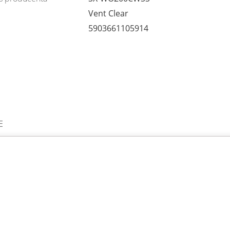
Vent Clear
5903661105914
E