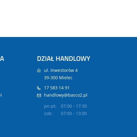
NA
DZIAŁ HANDLOWY
ul. Inwestorów 4
39-300 Mielec
17 583 14 91
l
handlowy@basco2.pl
0
pn-pt:
07:00 - 17:30
sob:
07:00 - 13:00