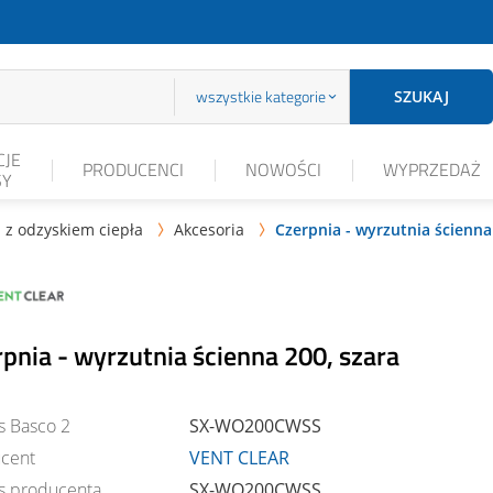
wszystkie kategorie
SZUKAJ
JE
PRODUCENCI
NOWOŚCI
WYPRZEDAŻ
SY
 z odzyskiem ciepła
Akcesoria
Czerpnia - wyrzutnia ścienna


pnia - wyrzutnia ścienna 200, szara
s Basco 2
SX-WO200CWSS
cent
VENT CLEAR
s producenta
SX-WO200CWSS