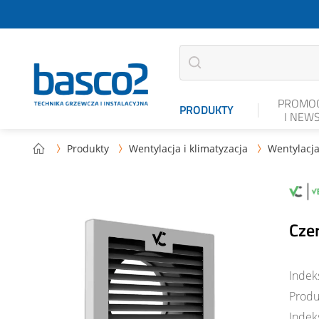
PROMOC
PRODUKTY
I NEW
Produkty
Wentylacja i klimatyzacja
Wentylacja



Czer
Indek
Produ
Indek