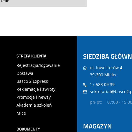
Clear
SIEDZIBA GŁÓW
STREFA KLIENTA
Rejestracja/logowanie
ul. Inwestorów 4
Dostawa
39-300 Mielec
Basco 2 Express
17 583 09 39
Reklamacje i zwroty
sekretariat@basco2.p
Promocje i newsy
pn-pt:
07:00 - 15:0
Akademia szkoleń
Mice
MAGAZYN
DOKUMENTY