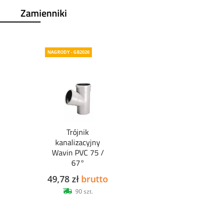
Zamienniki
NAGRODY - GB2026
Trójnik
kanalizacyjny
Wavin PVC 75 /
67°
49,78 zł
brutto
90 szt.