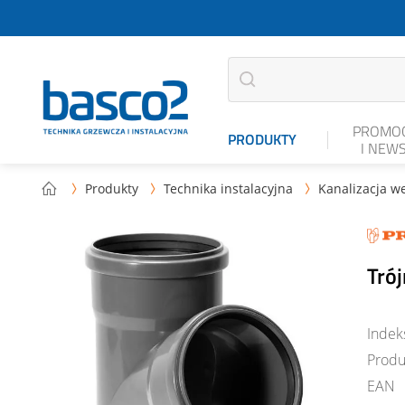
PROMOC
PRODUKTY
I NEW
Produkty
Technika instalacyjna
Kanalizacja w



Trój
Indek
Produ
EAN