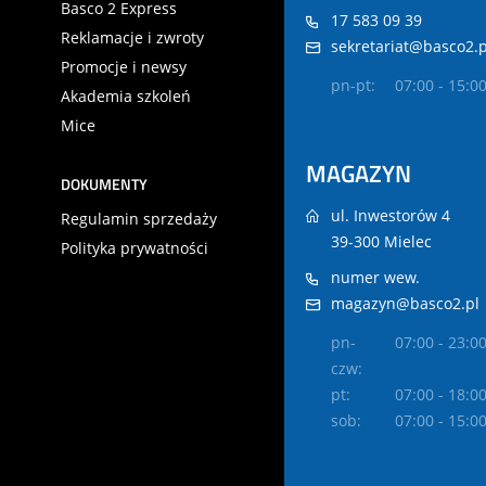
Basco 2 Express
17 583 09 39
Reklamacje i zwroty
sekretariat@basco2.p
Promocje i newsy
pn-pt:
07:00 - 15:0
Akademia szkoleń
Mice
MAGAZYN
DOKUMENTY
ul. Inwestorów 4
Regulamin sprzedaży
39-300 Mielec
Polityka prywatności
numer wew.
magazyn@basco2.pl
pn-
07:00 - 23:0
czw:
pt:
07:00 - 18:0
sob:
07:00 - 15:0