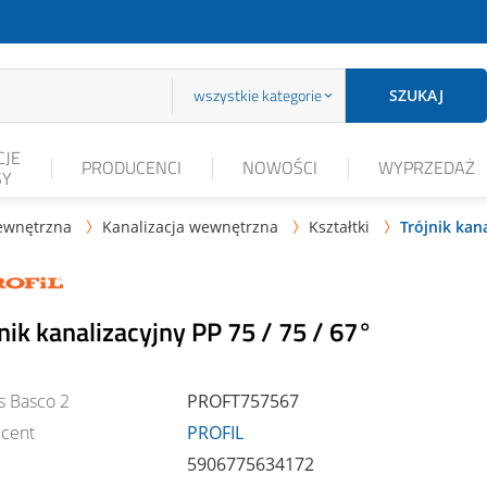
wszystkie kategorie
SZUKAJ
JE
PRODUCENCI
NOWOŚCI
WYPRZEDAŻ
SY
ewnętrzna
Kanalizacja wewnętrzna
Kształtki
Trójnik kana



nik kanalizacyjny PP 75 / 75 / 67°
s Basco 2
PROFT757567
cent
PROFIL
5906775634172