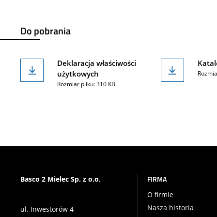
Do pobrania
Deklaracja właściwości
Kata
użytkowych
Rozmia
Rozmiar pliku: 310 KB
FIRMA
Basco 2 Mielec Sp. z o.o.
O firmie
Nasza historia
ul. Inwestorów 4