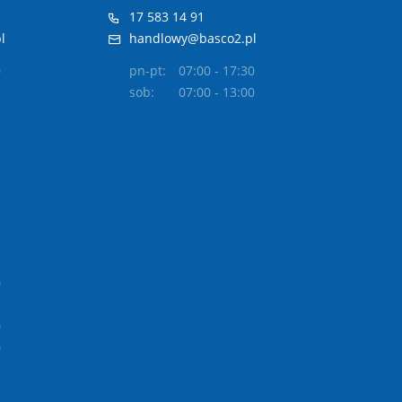
17 583 14 91
l
handlowy@basco2.pl
0
pn-pt:
07:00 - 17:30
sob:
07:00 - 13:00
0
0
0