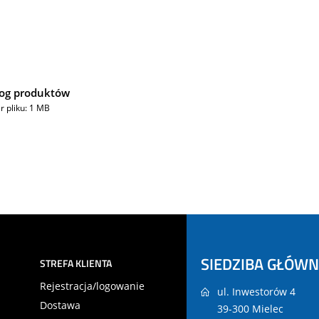
log produktów
r pliku: 1 MB
SIEDZIBA GŁÓW
STREFA KLIENTA
Rejestracja/logowanie
ul. Inwestorów 4
Dostawa
39-300 Mielec