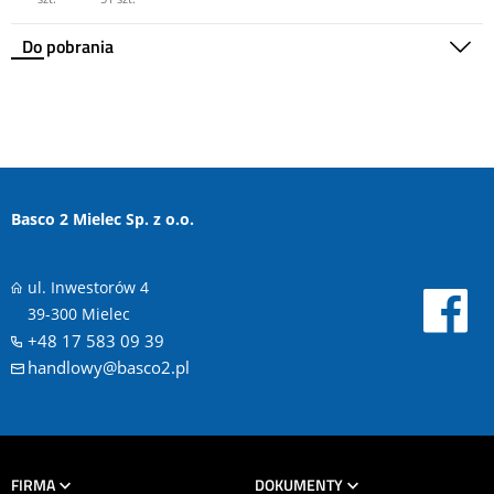
Do pobrania
Basco 2 Mielec Sp. z o.o.
ul. Inwestorów 4
39-300 Mielec
+48 17 583 09 39
handlowy@basco2.pl
FIRMA
DOKUMENTY