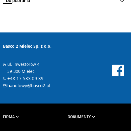
Do pobrania
Basco 2 Mielec Sp. z o.o.
ul. Inwestorów 4
39-300 Mielec
+48 17 583 09 39
handlowy@basco2.pl
FIRMA
DOKUMENTY